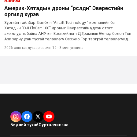
Нийгэм
Америк-Хятадын дроны “өрсөлдөөн” Эверестийн
оргилд хүрэв
Зургийн тайлбар: Балбын “AirLift Technology ” компанийн баг
Хятадын “DJI FlyCart 100” дроныг Эверестийн үндсэн отогт
ажиллуулж байна АНУ-ын Ерөнхийлөгч Д.Трампын Өмнөд болон Төв
Ази хариуцсан тусгай төлөөлөгч Сержио Гор тэргүүтэй төлөөлөгчид
Эверестийн үндсэн отог руу энэ сарын 1-нд нисдэг тэргээр б
2026 оны тавдугаар сарын 19
·
3 мин
уншина
Бидний тухай
Сурталчилгаа