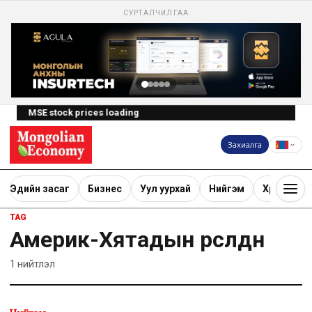
СУРТАЛЧИЛГАА
MSE stock prices loading
Захиалга
Эдийн засаг
Бизнес
Уул уурхай
Нийгэм
Хөрөнгө ору
TAG
Америк-Хятадын өрсөлдөөн
1
нийтлэл