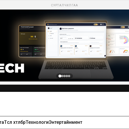
СУРТАЛЧИЛГАА
та
Төсөл хөтөлбөр
Технологи
Энтертайнмент