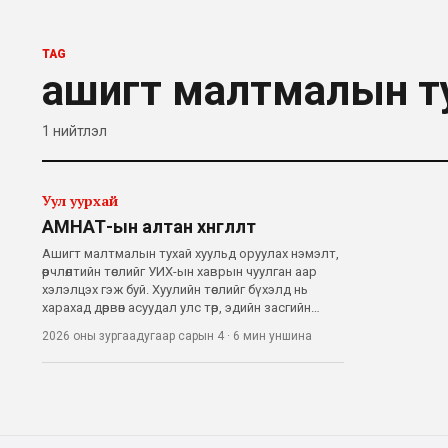
TAG
ашигт малтмалын тух
1
нийтлэл
Уул уурхай
АМНАТ-ын алтан хөнгөлөлт
Ашигт малтмалын тухай хуульд оруулах нэмэлт,
өөрчлөлтийн төслийг УИХ-ын хаврын чуулган аар
хэлэлцэх гэж буй. Хуулийн төслийг бүхэлд нь
харахад дөрвөн асуудал улс төр, эдийн засгийн
хамгийн том маргааны сэдэв болох төлөвтэй
2026 оны зургаадугаар сарын 4
·
6 мин
уншина
байна. Нэгдүгээрт, “чухал ашигт малтмал” гэх
цоо шинэ ангилал нэмэхээр тусгаж