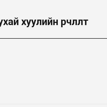
ай хуулийн өөрчлөлт