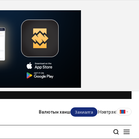
Захиалга
Нэвтрэх
Валютын ханш
|
|