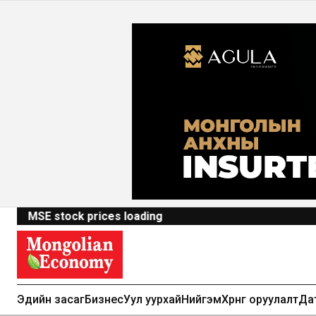
MSE stock prices loading
Эдийн засаг
Бизнес
Уул уурхай
Нийгэм
Хөрөнгө оруулалт
Да