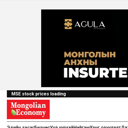
MSE stock prices loading
Эдийн засаг
Бизнес
Уул уурхай
Нийгэм
Хөрөнгө оруулалт
Да