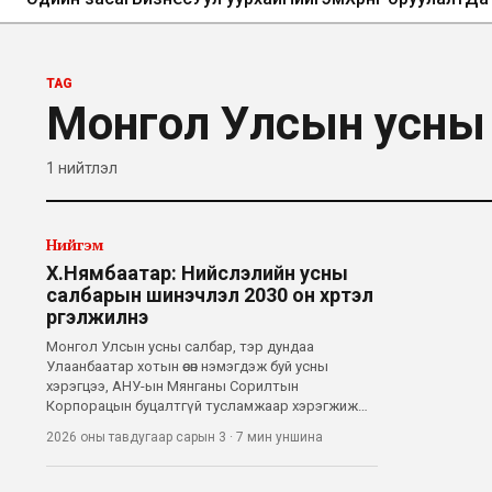
TAG
Монгол Улсын усны
1
нийтлэл
Нийгэм
Х.Нямбаатар: Нийслэлийн усны
салбарын шинэчлэл 2030 он хүртэл
үргэлжилнэ
Монгол Улсын усны салбар, тэр дундаа
Улаанбаатар хотын өсөн нэмэгдэж буй усны
хэрэгцээ, АНУ-ын Мянганы Сорилтын
Корпорацын буцалтгүй тусламжаар хэрэгжиж
буй томоохон төслүүдийн талаар нийслэлийн
2026 оны тавдугаар сарын 3
·
7 мин
уншина
Засаг дарга бөгөөд Улаанбаатар хотын Захирагч
Х.Нямбаатартай ярилцлаа. Энэхүү ярилцлагыг
2026 оны дөрөвдү