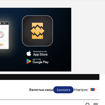
Захиалга
Нэвтрэх
Валютын ханш
|
|