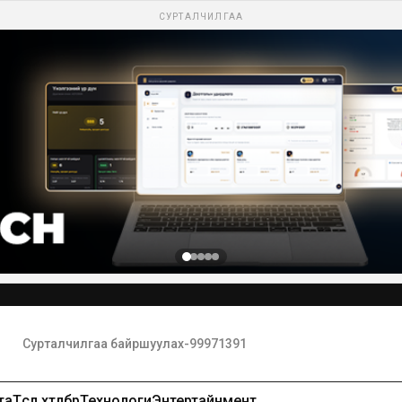
СУРТАЛЧИЛГАА
та
Төсөл хөтөлбөр
Технологи
Энтертайнмент