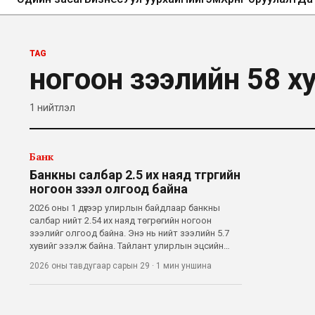
TAG
ногоон зээлийн 58 х
1
нийтлэл
Банк
Банкны салбар 2.5 их наяд төгрөгийн
ногоон зээл олгоод байна
2026 оны 1 дүгээр улирлын байдлаар банкны
салбар нийт 2.54 их наяд төгрөгийн ногоон
зээлийг олгоод байна. Энэ нь нийт зээлийн 5.7
хувийг эзэлж байна. Тайлант улирлын эцсийн
байдлаарх нийт олгосон зээлийн жигнэсэн
2026 оны тавдугаар сарын 29
·
1 мин
уншина
дундаж хугацаа төгрөгийн хувьд 62.2 сар, гадаад
валютын хувьд 45.6 сар байв. Харин жигн