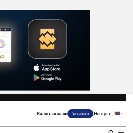
Захиалга
Нэвтрэх
Валютын ханш
|
|