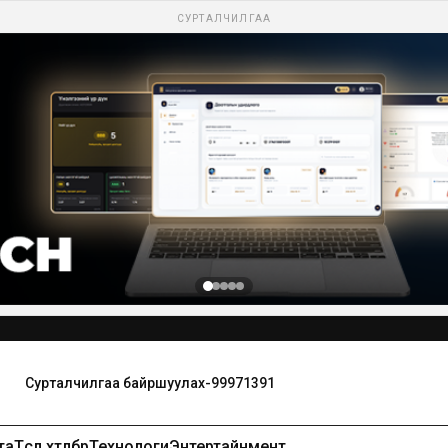
СУРТАЛЧИЛГАА
Сурталчилгаа байршуулах-99971391
та
Төсөл хөтөлбөр
Технологи
Энтертайнмент