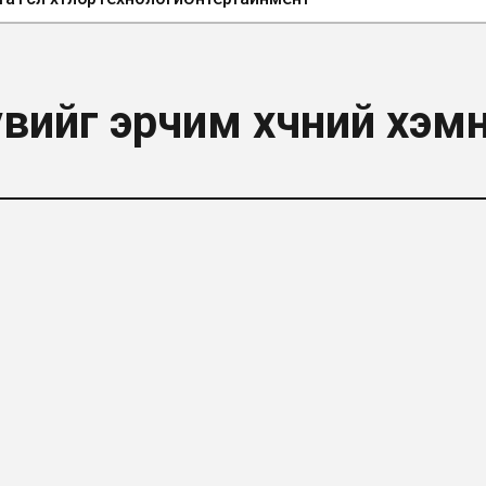
увийг эрчим хүчний хэм