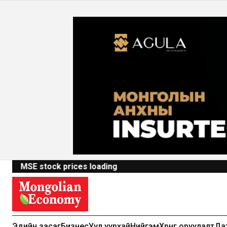
MSE stock prices loading
Эдийн засаг
Бизнес
Уул уурхай
Нийгэм
Хөрөнгө оруулалт
Да