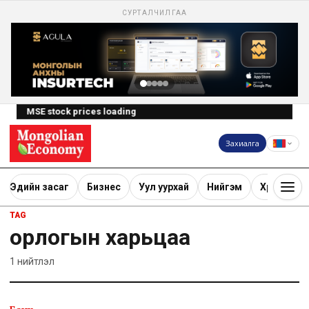
СУРТАЛЧИЛГАА
MSE stock prices loading
Захиалга
Эдийн засаг
Бизнес
Уул уурхай
Нийгэм
Хөрөнгө ору
TAG
орлогын харьцаа
1
нийтлэл