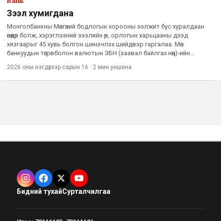
Банк
Зээл хумигдана
Монголбанкны Мөнгөний бодлогын хорооны ээлжит бус хуралдаан
өнөөдөр болж, хэрэглээний зээлийн өр, орлогын харьцааны дээд
хязгаарыг 45 хувь болгон шинэчлэх шийдвэр гаргалаа. Мөн
банкуудын төгрөг болон валютын ЗБН (заавал байлгах нөөц)-ийн
хэмжээг тус бүр нэг нэгж хувиар нэмэгдүүлж, төгрөгийн ЗБН-ийн
2026 оны нэгдүгээр сарын 16
·
2 мин
уншина
Бидний тухай
Сурталчилгаа