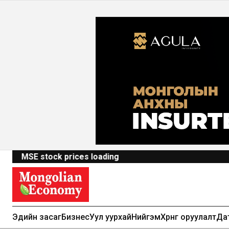
MSE stock prices loading
Эдийн засаг
Бизнес
Уул уурхай
Нийгэм
Хөрөнгө оруулалт
Да