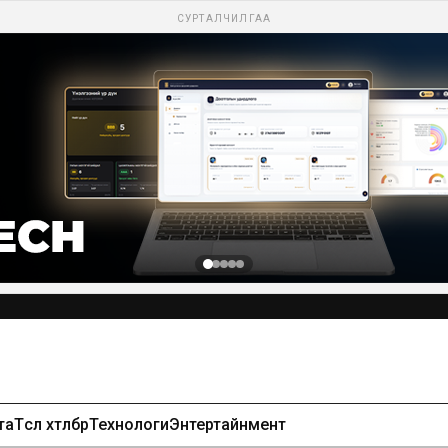
СУРТАЛЧИЛГАА
та
Төсөл хөтөлбөр
Технологи
Энтертайнмент