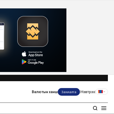
Захиалга
Нэвтрэх
Валютын ханш
|
|