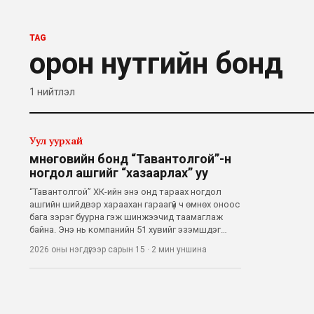
TAG
орон нутгийн бонд
1
нийтлэл
Уул уурхай
Өмнөговийн бонд “Тавантолгой”-н
ногдол ашгийг “хазаарлах” уу
“Тавантолгой” ХК-ийн энэ онд тараах ногдол
ашгийн шийдвэр хараахан гараагүй ч өмнөх оноос
бага зэрэг буурна гэж шинжээчид таамаглаж
байна. Энэ нь компанийн 51 хувийг эзэмшдэг
Өмнөговь аймгийн төсвийн төлөвлөлт болон
2026 оны нэгдүгээр сарын 15
·
2 мин
уншина
орон нутгийн бондтой холбоотой байж
болзошгүй аж. Тодруулбал, Даланзадгад хотод
бари