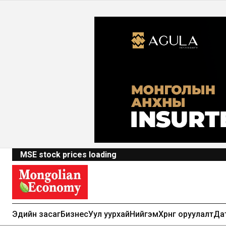
MSE stock prices loading
Эдийн засаг
Бизнес
Уул уурхай
Нийгэм
Хөрөнгө оруулалт
Да