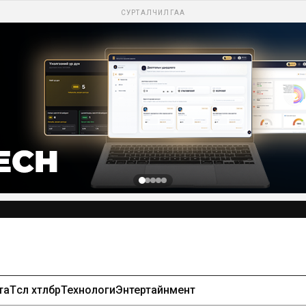
СУРТАЛЧИЛГАА
та
Төсөл хөтөлбөр
Технологи
Энтертайнмент