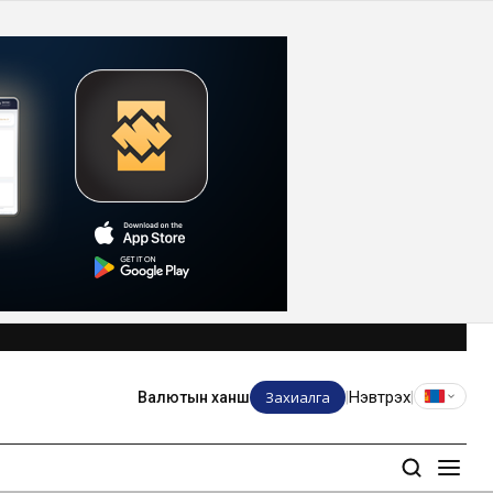
Захиалга
Нэвтрэх
Валютын ханш
|
|