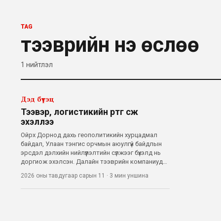
TAG
тээврийн үнэ өслөө
1
нийтлэл
Дэд бүтэц
Тээвэр, логистикийн өртөг өсөж
эхэллээ
Ойрх Дорнод дахь геополитикийн хурцадмал
байдал, Улаан тэнгис орчмын аюулгүй байдлын
эрсдэл дэлхийн нийлүүлэлтийн сүлжээг бүхэлд нь
доргиож эхэлсэн. Далайн тээврийн компаниуд
маршрутаа өөрчлөх, даатгалын шимтгэл
2026 оны тавдугаар сарын 11
·
3 мин
уншина
нэмэгдэх, шатахууны зардал өсөх зэрэг хүчин
зүйлийн нөлөөгөөр олон улсын тээвэр, логисти