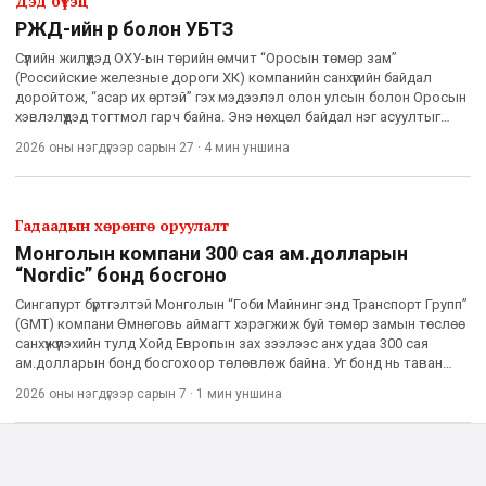
Дэд бүтэц
РЖД-ийн өр болон УБТЗ
Сүүлийн жилүүдэд ОХУ-ын төрийн өмчит “Оросын төмөр зам”
(Российские железные дороги ХК) компанийн санхүүгийн байдал
доройтож, “асар их өртэй” гэх мэдээлэл олон улсын болон Оросын
хэвлэлүүдэд тогтмол гарч байна. Энэ нөхцөл байдал нэг асуултыг
сөхөхөд хүргэж магадгүй юм. Тодруулбал, РЖД их хэмжээний ө
2026 оны нэгдүгээр сарын 27
·
4 мин
уншина
Гадаадын хөрөнгө оруулалт
Монголын компани 300 сая ам.долларын
“Nordic” бонд босгоно
Сингапурт бүртгэлтэй Монголын “Гоби Майнинг энд Транспорт Групп”
(GMT) компани Өмнөговь аймагт хэрэгжиж буй төмөр замын төслөө
санхүүжүүлэхийн тулд Хойд Европын зах зээлээс анх удаа 300 сая
ам.долларын бонд босгохоор төлөвлөж байна. Уг бонд нь таван
жилийн хугацаатай, жилийн 14.5 хувийн тогтмол хүүт
2026 оны нэгдүгээр сарын 7
·
1 мин
уншина