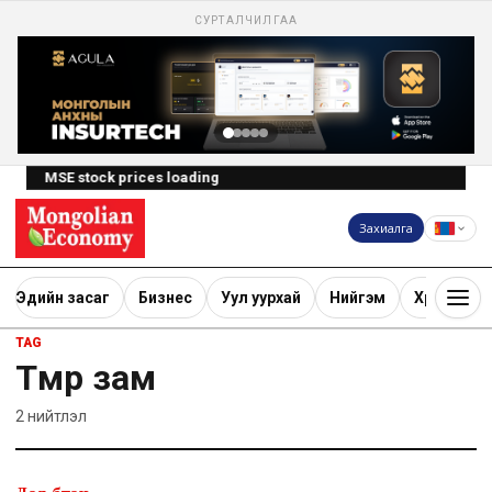
СУРТАЛЧИЛГАА
MSE stock prices loading
Захиалга
Эдийн засаг
Бизнес
Уул уурхай
Нийгэм
Хөрөнгө ору
TAG
Төмөр зам
2
нийтлэл