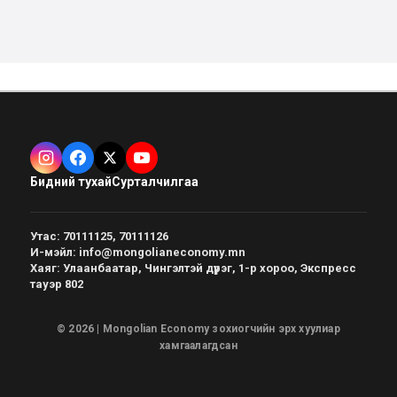
Бидний тухай
Сурталчилгаа
Утас
:
70111125, 70111126
И-мэйл
:
info@mongolianeconomy.mn
Хаяг
:
Улаанбаатар, Чингэлтэй дүүрэг, 1-р хороо, Экспресс
тауэр 802
© 2026 | Mongolian Economy зохиогчийн эрх хуулиар
хамгаалагдсан