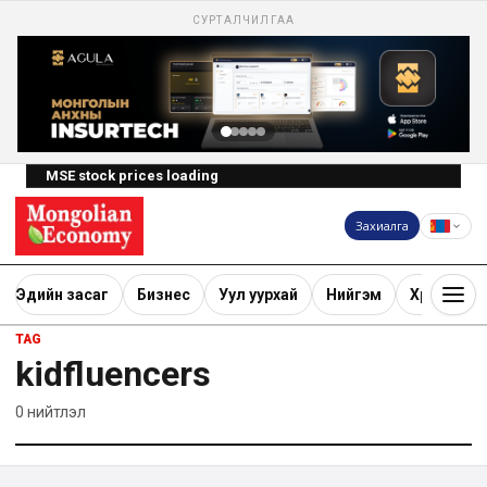
СУРТАЛЧИЛГАА
MSE stock prices loading
Захиалга
Эдийн засаг
Бизнес
Уул уурхай
Нийгэм
Хөрөнгө ору
TAG
kidfluencers
0
нийтлэл