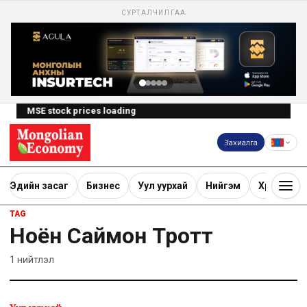
СУРТАЛЧИЛГАА
MSE stock prices loading
Захиалга
Эдийн засаг
Бизнес
Уул уурхай
Нийгэм
Хөрөнгө ору
TAG
Ноён Саймон Тротт
1
нийтлэл