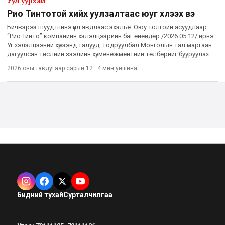
Уул уурхай
Рио Тинтотой хийх уулзалтаас юуг хүлээх вэ
Бичвэрээ шууд шинэ үйл явдлаас эхэлье. Оюу толгойн асуудлаар
“Рио Тинто” компанийн хэлэлцээрийн баг өнөөдөр /2026.05.12/ ирнэ.
Уг хэлэлцээний хүрээнд талууд, тодруулбал Монголын тал маргаан
дагуулсан төслийн зээлийн хүү, менежментийн төлбөрийг бууруулах
гэсэн үндсэн хоёр том асуудалд шийдвэр гаргах
2026 оны тавдугаар сарын 12
·
4 мин
уншина
Бидний тухай
Сурталчилгаа