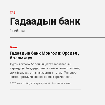
TAG
Гадаадын банк
1
нийтлэл
Банк
Гадаадын банк Монголд: Эрсдэл үү,
боломж уу
Хууль тогтоох болон Гүйцэтгэх засаглалын
тэргүүнүүд сүүлийн өдрүүдэд олон сайхан амлалтыг өөд
уруугүй цацаж, олны анхаарлыг татав. Тэтгэвэр
нэмэх, иргэдийн бизнес эрхлэх эрх чөлөөг
нэмэгдүүлэн төрөл бүрийн зөвшөөрлийг бууруулах,
2026 оны хоёрдугаар сарын 6
·
6 мин
уншина
татварын хөнгөлөлт үзүүлэх зэрэг эмзэг бөгөөд
чухал сэдвээр хэвлэл мэдэ