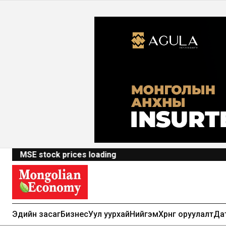
MSE stock prices loading
Эдийн засаг
Бизнес
Уул уурхай
Нийгэм
Хөрөнгө оруулалт
Да