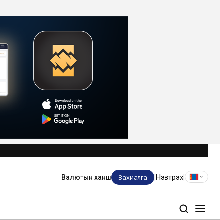
Захиалга
Нэвтрэх
Валютын ханш
|
|