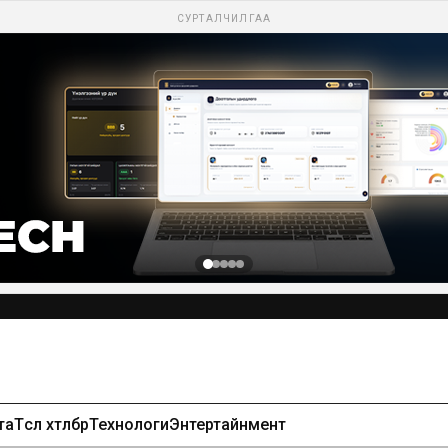
СУРТАЛЧИЛГАА
та
Төсөл хөтөлбөр
Технологи
Энтертайнмент