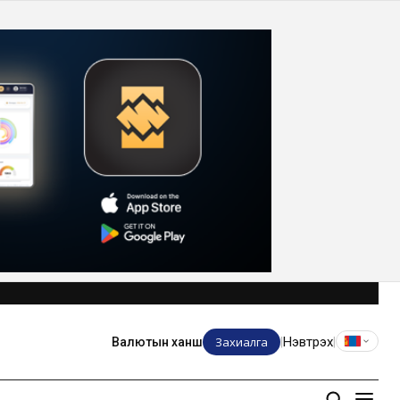
Захиалга
Нэвтрэх
Валютын ханш
|
|