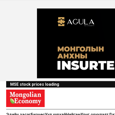
MSE stock prices loading
Эдийн засаг
Бизнес
Уул уурхай
Нийгэм
Хөрөнгө оруулалт
Да