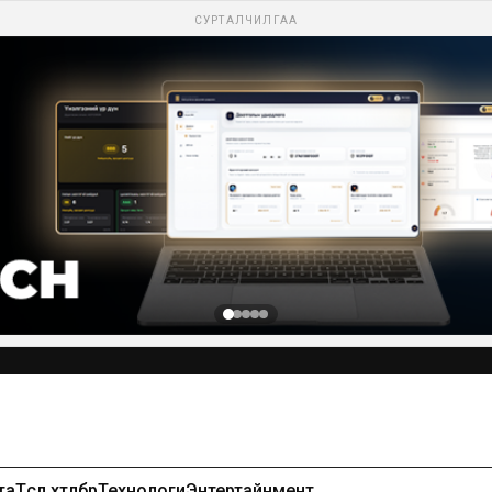
СУРТАЛЧИЛГАА
та
Төсөл хөтөлбөр
Технологи
Энтертайнмент