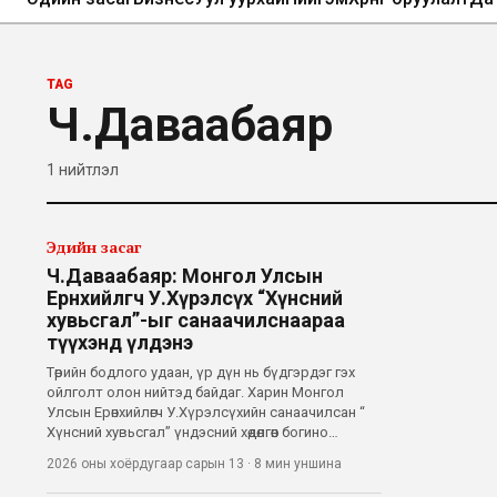
TAG
Ч.Даваабаяр
1
нийтлэл
Эдийн засаг
Ч.Даваабаяр: Монгол Улсын
Ерөнхийлөгч У.Хүрэлсүх “Хүнсний
хувьсгал”-ыг санаачилснаараа
түүхэнд үлдэнэ
Төрийн бодлого удаан, үр дүн нь бүдгэрдэг гэх
ойлголт олон нийтэд байдаг. Харин Монгол
Улсын Ерөнхийлөгч У.Хүрэлсүхийн санаачилсан “
Хүнсний хувьсгал” үндэсний хөдөлгөөн богино
хугацаанд эрчимтэй хэрэгжиж, үйлдвэрлэл, хөрөнгө
2026 оны хоёрдугаар сарын 13
·
8 мин
уншина
оруулалт, байгууллагуудын уялдааг нэг дор
төвлөрүүлсэн бодит үр дүнгээрээ